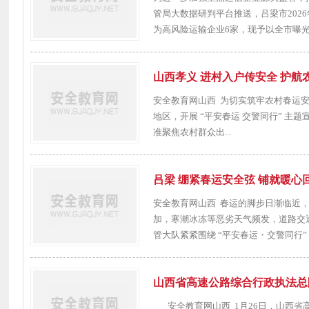
管局大数据研判平台推送，吕梁市202
为高风险运输企业6家，现予以全市曝光。
山西孝义 进村入户传安全 护航
安全教育网山西 为切实筑牢农村春运
地区，开展 “平安春运 交警同行” 主
准聚焦农村群众出...
吕梁 绷紧春运安全弦 铺就暖心
安全教育网山西 春运的脚步日渐临近
加，寒潮冰冻等恶劣天气频发，道路交
管大队紧紧围绕 “平安春运・交警同行” 主
山西省高速公路综合行政执法总
安全教育网山西 1月26日，山西省