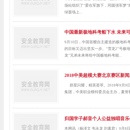
场站组织了“爱在军旗下，同圆强军梦”
绿茵场上...
中国最新极地科考船下水 未来
9月10日，中国首艘自主建造的极地科考
的目标又迈出坚实一步。“雪龙2”号极
龙”兄弟未来将给中国极地科考能...
2018中美超模大赛北京赛区新
群星闪耀，精英荟萃。2018年9月
集团，中美职业模特委员会主办，夏誉轩
归国学子郝音个人公益独唱音乐
本网讯（杨泽文 韦永龙 刘素君）9月