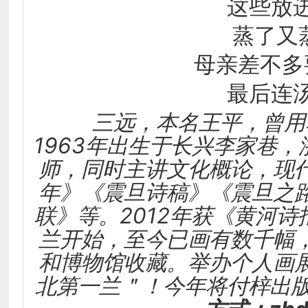
这些放
蒸了又蒸
母亲差不多
最后连
三远，本名王平，曾用
1963年出生于长兴李家巷
师，同时主讲文化概论，现
年》《震旦诗稿》《震旦之
联》等。2012年获《黄河
兰开始，至今已画有数千幅
和博物馆收藏。举办个人画
北第一兰＂！今年将付梓出