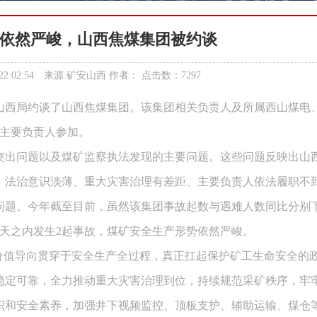
依然严峻，山西焦煤集团被约谈
1 22:02:54 来源:矿安山西 作者： 点击数：7297
局山西局约谈了山西焦煤集团。该集团相关负责人及所属西山煤电
位主要负责人参加。
突出问题以及煤矿监察执法发现的主要问题。这些问题反映出山
、法治意识淡薄、重大灾害治理有差距、主要负责人依法履职不
问题。今年截至目前，虽然该集团事故起数与遇难人数同比分别
一天之内发生2起事故，煤矿安全生产形势依然严峻。
价值导向贯穿于安全生产全过程，真正扛起保护矿工生命安全的
稳定可靠，全力推动重大灾害治理到位，持续规范采矿秩序，牢
识和安全素养，加强井下视频监控、顶板支护、辅助运输、煤仓