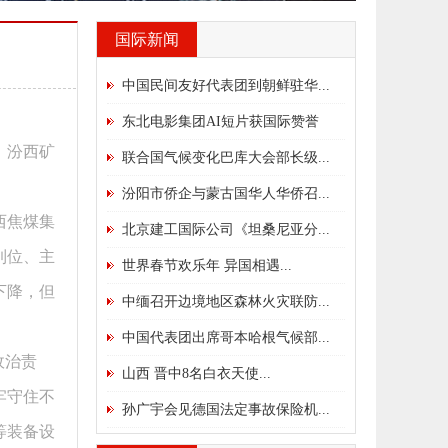
国际新闻
中国民间友好代表团到朝鲜驻华...
东北电影集团AI短片获国际赞誉
、汾西矿
联合国气候变化巴库大会部长级...
汾阳市侨企与蒙古国华人华侨召...
西焦煤集
北京建工国际公司《坦桑尼亚分...
到位、主
世界春节欢乐年 异国相遇...
下降，但
中缅召开边境地区森林火灾联防...
中国代表团出席哥本哈根气候部...
政治责
山西 晋中8名白衣天使...
牢守住不
孙广宇会见德国法定事故保险机...
等装备设