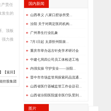
国内新闻
生产责任
故发生的
山西孝义 八家口腔诊所受...
汾阳 关于对两定医药机构...
斯、顶板
广州养生行业乱象
，强力推
7月1日起 太原忻州阳泉...
。
重庆市举办远古针灸学术研讨会
中建七局四公司员工体检进工地
内强实操 守护安全——汾阳...
】【
返回
】
晋中市市场监管局探索药品流通...
能控股集团
山西省医疗器械监管工作会议召...
山西省汾阳医院援非医疗队受到...
图片