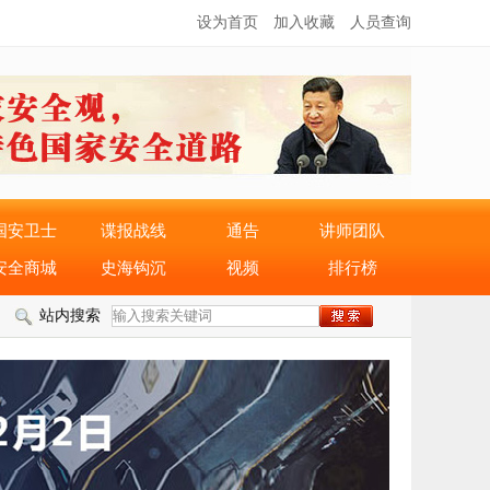
设为首页
加入收藏
人员查询
国安卫士
谍报战线
通告
讲师团队
安全商城
史海钩沉
视频
排行榜
站内搜索